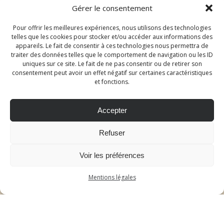
Gérer le consentement
Mesmont 21540 – Salle des fêtes
Pour offrir les meilleures expériences, nous utilisons des technologies
telles que les cookies pour stocker et/ou accéder aux informations des
Mardi Soir
appareils. Le fait de consentir à ces technologies nous permettra de
traiter des données telles que le comportement de navigation ou les ID
Lantenay 21370 – Salle des Fêtes
uniques sur ce site. Le fait de ne pas consentir ou de retirer son
consentement peut avoir un effet négatif sur certaines caractéristiques
et fonctions.
Mercredi soir
Chenôve 21300 – place Henri Bazin
Accepter
Refuser
Jeudi soir
Voir les préférences
Chambolle-Musigny 21220 – Place de la Mairie
Mentions légales
Samedi soir
Le Châtelet 21250, au camping.
Printemps – été