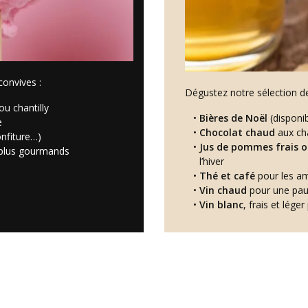
convives :
Dégustez notre sélection de
ou chantilly
Bières de Noël
(disponi
e
Chocolat chaud
aux ch
onfiture…)
Jus de pommes frais 
s plus gourmands
l’hiver
Thé et café
pour les a
Vin chaud
pour une pau
Vin blanc
, frais et lé