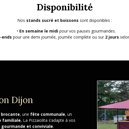
Disponibilité
Nos
stands sucré et boissons
sont disponibles :
En semaine le midi
pour vos pauses gourmandes.
-ends
pour une demi journée, journée complète ou sur
2 jours
selon
on Dijon
e
brocante
, une
fête communale
, un
 familiale
, La Pizzaiolita s’adapte à vos
 gourmande et conviviale
.