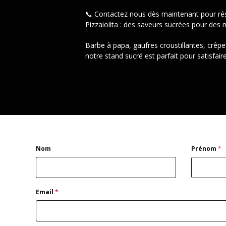
📞
Contactez nous dès maintenant
pour rés
Pizzaiolita : des saveurs sucrées pour d
Barbe à papa, gaufres croustillantes, crêp
notre stand sucré est parfait pour satisfa
Nom
Prénom
*
Email
*