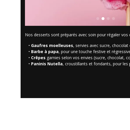
Nos desserts sont préparés avec soin pour régaler vos 
Gaufres moelleuses
, servies avec sucre, chocolat 
Barbe à papa
, pour une touche festive et régressiv
Crêpes
garnies selon vos envies (sucre, chocolat, c
Paninis Nutella
, croustillants et fondants, pour le