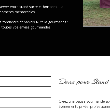
erver votre stand sucré et boissons !
La
es moments mémorables.
es fondantes et paninis Nutella gourmands :
ire toutes vos envies gourmandes.
Devis pour Stand
Créez une pause gourmande av
événements privés, professionne