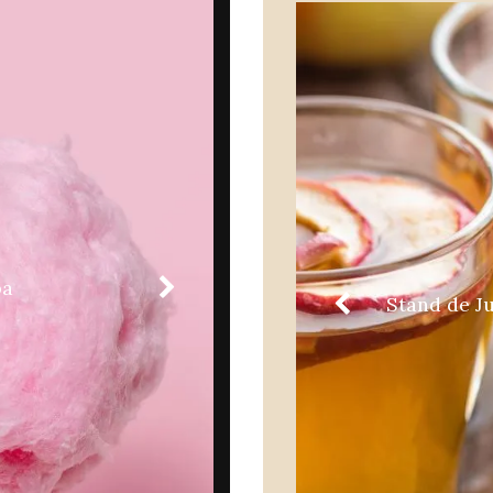
pa
hocolat chaud
Stand de J